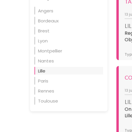
TA
Angers
13 j
Bordeaux
LI
Brest
Reg
Obj
Lyon
Montpellier
Typ
Nantes
Lille
CO
Paris
13 j
Rennes
Toulouse
LI
On
Lill
Typ