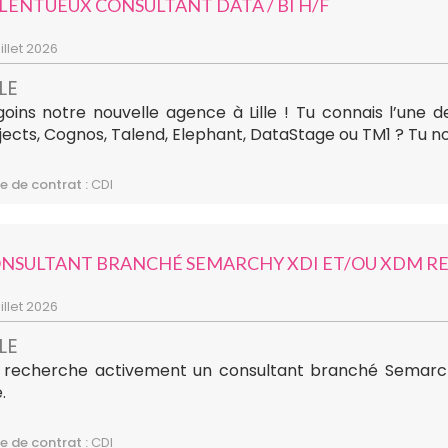
LENTUEUX CONSULTANT DATA / BI H/F
uillet 2026
LLE
oins notre nouvelle agence à Lille ! Tu connais l’une de
ects, Cognos, Talend, Elephant, DataStage ou TM1 ? Tu nou
e de contrat :
CDI
NSULTANT BRANCHÉ SEMARCHY XDI ET/OU XDM R
uillet 2026
LLE
 recherche activement un consultant branché Semarc
e.
e de contrat :
CDI