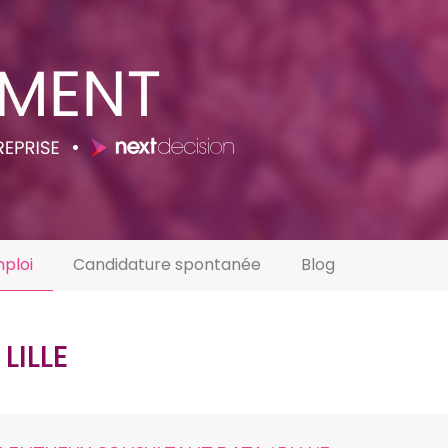
mploi
Candidature spontanée
Blog
LILLE